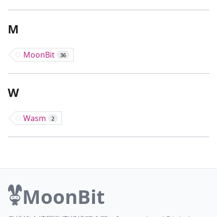
M
MoonBit
36
W
Wasm
2
MoonBit