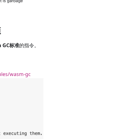
项
m GC标准
的指令。
ples/wasm-gc