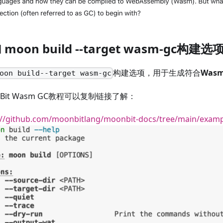
moon build --target wasm-gc构建选
构建选项，用于生成符合
Was
oon build--target wasm-gc
nBit Wasm GC教程可以复制链接了解：
://github.com/moonbitlang/moonbit-docs/tree/main/exam