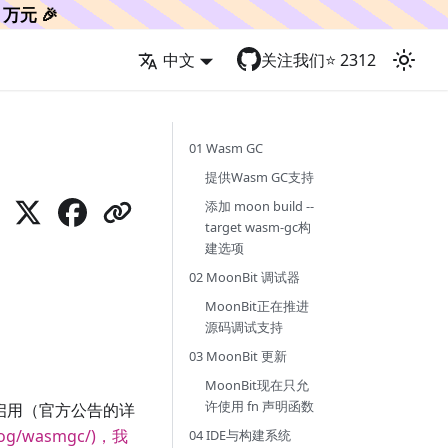
万元 🎉
中文
关注我们
⭐️
2312
01 Wasm GC
提供Wasm GC支持
添加 moon build --
target wasm-gc构
建选项
02 MoonBit 调试器
MoonBit正在推进
源码调试支持
03 MoonBit 更新
MoonBit现在只允
许使用 fn 声明函数
 中启用（官方公告的详
blog/wasmgc/)，我
04 IDE与构建系统