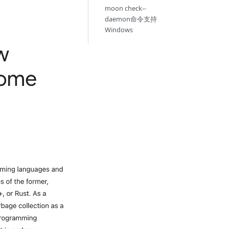
moon check--
daemon命令支持
Windows