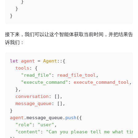
    }
  }
}
接下来，我们可以让这个智能体获取当前时间，并把结果告
诉我们：
let
 agent
 =
 Agent
::{
  tools
: {
    "read_file"
: 
read_file_tool
,
    "execute_command"
: 
execute_command_tool
,
  },
  conversation
: [],
  message_queue
: [],
}
agent
.message_queue.
push
({
  "role"
: 
"user"
,
  "content"
: 
"Can you please tell me what time