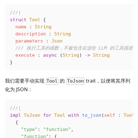
///|
struct
 Tool
 {
  name
 : 
String
  description
 : 
String
  parameters
 : 
Json
  /// 执行工具的函数，不被包含在送给 LLM 的工具描述中
  execute
 : 
async
 (
String
) 
->
 String
}
我们需要手动实现
的
trait，以便将其序列
Tool
ToJson
化为 JSON：
///|
impl
 ToJson
 for
 Tool
 with
 to_json
(
self
 : 
Tool
)
  {
    "type"
: 
"function"
,
    "function"
: {