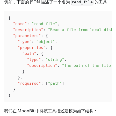
例如，下面的 JSON 描述了一个名为
的工具：
read_file
{
  "name"
: 
"read_file"
,
  "description"
: 
"Read a file from local disk"
  "parameters"
: {
    "type"
: 
"object"
,
    "properties"
: {
      "path"
: {
        "type"
: 
"string"
,
        "description"
: 
"The path of the file t
      }
    },
    "required"
: [
"path"
]
  }
}
我们在 MoonBit 中将该工具描述建模为如下结构：