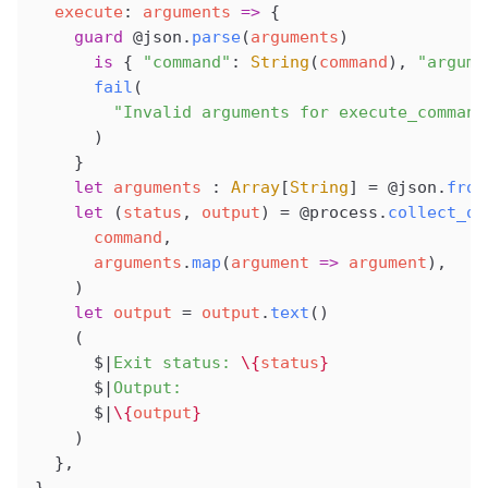
  execute
: 
arguments
 =>
 {
    guard
 @json
.
parse
(
arguments
)
      is
 { 
"command"
: 
String
(
command
), 
"argume
      fail
(
        "Invalid arguments for execute_command
      )
    }
    let
 arguments
 : 
Array
[
String
] 
=
 @json
.
from
    let
 (
status
, 
output
) 
=
 @process
.
collect_ou
      command
,
      arguments
.
map
(
argument
 =>
 argument
),
    )
    let
 output
 =
 output
.
text
()
    (
      $|
Exit status: 
\{
status
}
      $|
Output:
      $|
\{
output
}
    )
  },