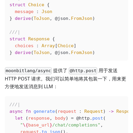
struct
 Choice
 {
  message
 : 
Json
} 
derive
(
ToJson
, 
@json
.
FromJson
)
///|
struct
 Response
 {
  choices
 : 
Array
[
Choice
]
} 
derive
(
ToJson
, 
@json
.
FromJson
)
提供了
用于发送
moonbitlang/async
@http.post
HTTP POST 请求。我们可以简单地将其包装一下，用来更
方便地发送消息到 LLM：
///|
async
 fn
 generate
(
request
 : 
Request
) 
->
 Respon
  let
 (
response
, 
body
) 
=
 @http
.
post
(
    "
\{
base_url
}
/chat/completions"
,
    request
.
to_json
(),