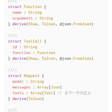
///|
struct
 Function
 {
  name
 : 
String
  arguments
 : 
String
} 
derive
(
Show
, 
ToJson
, 
@json
.
FromJson
)
///|
struct
 ToolCall
 {
  id
 : 
String
  function
 : 
Function
} 
derive
(
Show
, 
ToJson
, 
@json
.
FromJson
)
///|
struct
 Request
 {
  model
 : 
String
  messages
 : 
Array
[
Json
]
  tools
 : 
Array
[
Tool
] 
// 在下一节中定义
} 
derive
(
ToJson
)
///|