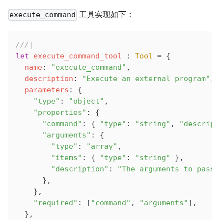
工具实现如下：
execute_command
///|
let
 execute_command_tool
 : 
Tool
 =
 {
  name
: 
"execute_command"
,
  description
: 
"Execute an external program"
,
  parameters
: {
    "type"
: 
"object"
,
    "properties"
: {
      "command"
: { 
"type"
: 
"string"
, 
"descript
      "arguments"
: {
        "type"
: 
"array"
,
        "items"
: { 
"type"
: 
"string"
 },
        "description"
: 
"The arguments to pass 
      },
    },
    "required"
: [
"command"
, 
"arguments"
],
  },