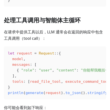
}
处理工具调用与智能体主循环
在请求中提供工具以后，LLM 通常会在返回的响应中包含
工具调用（tool call）：
let
 request
 =
 Request
::{
  model
,
  messages
: [
    { 
"role"
: 
"user"
, 
"content"
: 
"你能帮我概括一
  ],
  tools
: [
read_file_tool
, 
execute_command_tool
}
println
(
generate
(
request
).
to_json
().
stringify
(
你可能会看到如下响应：