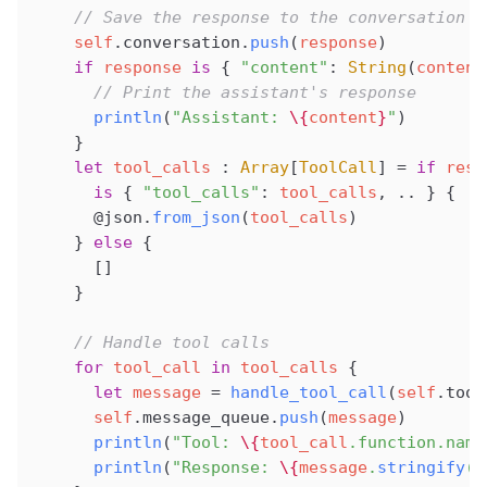
    // Save the response to the conversation h
    self
.conversation.
push
(
response
)
    if
 response
 is
 { 
"content"
: 
String
(
content
      // Print the assistant's response
      println
(
"Assistant: 
\{
content
}
"
)
    }
    let
 tool_calls
 : 
Array
[
ToolCall
] 
=
 if
 resp
      is
 { 
"tool_calls"
: 
tool_calls
, .. } {
      @json
.
from_json
(
tool_calls
)
    } 
else
 {
      []
    }
    // Handle tool calls
    for
 tool_call
 in
 tool_calls
 {
      let
 message
 =
 handle_tool_call
(
self
.tool
      self
.message_queue.
push
(
message
)
      println
(
"Tool: 
\{
tool_call
.function.name
      println
(
"Response: 
\{
message
.
stringify
(
i