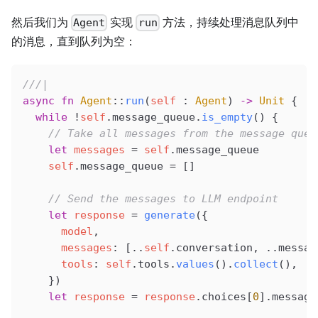
然后我们为
实现
方法，持续处理消息队列中
Agent
run
的消息，直到队列为空：
///|
async
 fn
 Agent
::
run
(
self
 : 
Agent
) 
->
 Unit
 {
  while
 !
self
.message_queue.
is_empty
() {
    // Take all messages from the message queu
    let
 messages
 =
 self
.message_queue
    self
.message_queue 
=
 []
    // Send the messages to LLM endpoint
    let
 response
 =
 generate
({
      model
,
      messages
: [..
self
.conversation, ..messag
      tools
: 
self
.tools.
values
().
collect
(),
    })
    let
 response
 =
 response
.choices[
0
].message