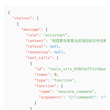
{
  "choices"
: [
    {
      "message"
: {
        "role"
: 
"assistant"
,
        "content"
: 
"我需要先查看当前项目的文件结构
        "refusal"
: 
null
,
        "reasoning"
: 
null
,
        "tool_calls"
: [
          {
            "id"
: 
"toolu_vrtx_01N2tbT57zt6pa4L
            "index"
: 
0
,
            "type"
: 
"function"
,
            "function"
: {
              "name"
: 
"execute_command"
,
              "arguments"
: 
"{
\"
command
\"
: 
\"
ls
            }
          }