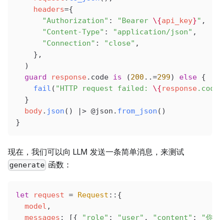
    headers
=
{
      "Authorization"
: 
"Bearer 
\{
api_key
}
"
,
      "Content-Type"
: 
"application/json"
,
      "Connection"
: 
"close"
,
    },
  )
  guard
 response
.code 
is
 (
200
..
=
299
) 
else
 {
    fail
(
"HTTP request failed: 
\{
response
.code
  }
  body
.
json
() |> 
@json
.
from_json
()
}
现在，我们可以向 LLM 发送一条简单消息，来测试
函数：
generate
let
 request
 =
 Request
::{
  model
,
  messages
: [{ 
"role"
: 
"user"
, 
"content"
: 
"你好