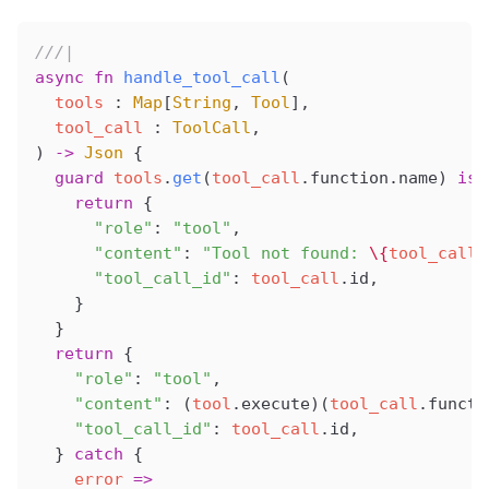
///|
async
 fn
 handle_tool_call
(
  tools
 : 
Map
[
String
, 
Tool
],
  tool_call
 : 
ToolCall
,
) 
->
 Json
 {
  guard
 tools
.
get
(
tool_call
.function.name) 
is
 
    return
 {
      "role"
: 
"tool"
,
      "content"
: 
"Tool not found: 
\{
tool_call
.
      "tool_call_id"
: 
tool_call
.id,
    }
  }
  return
 {
    "role"
: 
"tool"
,
    "content"
: (
tool
.execute)(
tool_call
.functi
    "tool_call_id"
: 
tool_call
.id,
  } 
catch
 {
    error
 =>