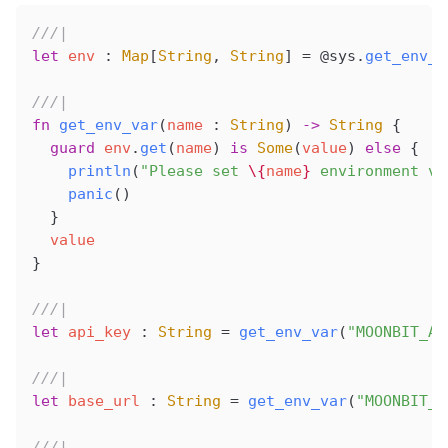
///|
let
 env
 : 
Map
[
String
, 
String
] 
=
 @sys
.
get_env_v
///|
fn
 get_env_var
(
name
 : 
String
) 
->
 String
 {
  guard
 env
.
get
(
name
) 
is
 Some
(
value
) 
else
 {
    println
(
"Please set 
\{
name
}
 environment va
    panic
()
  }
  value
}
///|
let
 api_key
 : 
String
 =
 get_env_var
(
"MOONBIT_AP
///|
let
 base_url
 : 
String
 =
 get_env_var
(
"MOONBIT_B
///|