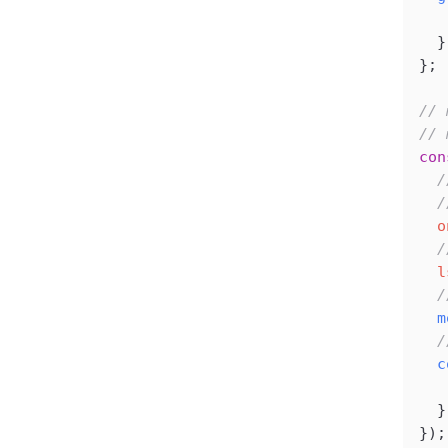
   
  }
};
//
//
con
  
  
  o
  
  l
  
  m
  
  c
   
  }
});