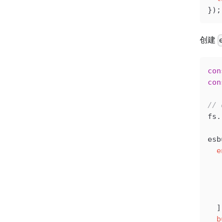
});
创建
con
con
//
fs
.
esb
  e
   
  
  
   
  ]
  b