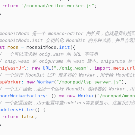
 return
 "/moonpad/editor.worker.js"
;
,
 moonbitMode 是一个 monaco-editor 的扩展，也就是我们提到
 moonbitMode.init 会初始化 MoonBit 的各种功能，并且
st
 moon
 =
 moonbitMode
.
init
({
// 一个可以请求到 onig.wasm 的 URL 字符串
// onig.wasm 是 oniguruma 的 wasm 版本。onigur
nigWasmUrl
:
 new
 URL
(
"./onig.wasm"
, 
import
.
meta
.
url
// 一个运行 MoonBit LSP 服务器的 Worker，用于给 MoonB
spWorker
:
 new
 Worker
(
"/moonpad/lsp-server.js"
),
// 一个工厂函数，返回一个运行 MoonBit 编译器的 Worker，
ooncWorkerFactory
:
 () 
=>
 new
 Worker
(
"/moonpad/moon
// 一个配置函数，用于配置哪些codeLens需要被显示。这里我们出
odeLensFilter
() {
 return
 false
;
,