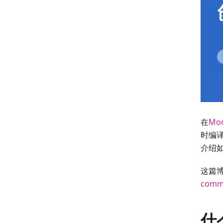
在
Mo
时编译
介绍如
这篇博
comm
什