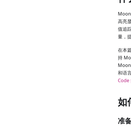
Moo
高亮
值追踪
量，
在本篇
持 M
Moo
和语言
Code
如
准