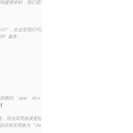
写构建脚本时，我们需要确保这些路径都是正确的。
moonbit"，在这里我们可以初始化代码内容，
 LSP 服务。
挂载到 `app` div 元素上。
{
的主题，语法高亮效果更好。
尝试将其替换为 "dark-plus"。