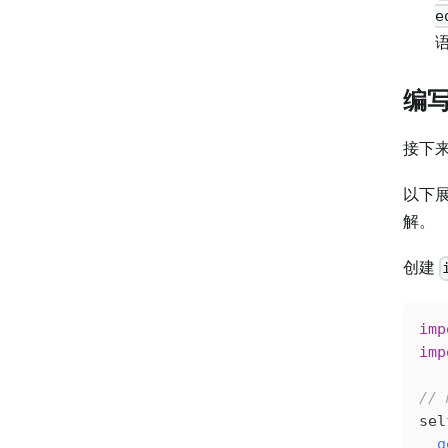
e
语
编
接下来
以下
解。
创建
imp
imp
//
sel
  g