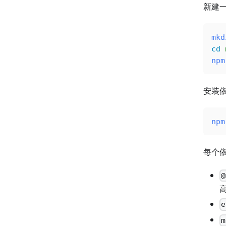
新建一
mkd
cd
 
npm
安装
npm
每个
@
e
m