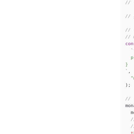
/
//
//
//
con
  `
  p
}
`
,
  "
);
//
mon
  m
  
  
  t