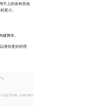
it 用不上的各种其他
的体积更小。
以及构建脚本。
以便你更好的理
"
;
thub.com/microsoft/monaco-editor