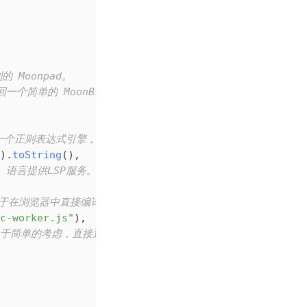
的 Moonpad。
会返回一个简单的 MoonBit 构建系统，用于编译/运行 MoonBit 代
uma 是一个正则表达式引擎，在这里用于支持 MoonBit 的 textmate
).
toString
(),
it 语言提供LSP服务。
用于在浏览器中直接编译 MoonBit 代码。
c-worker.js"
),
于简单的考虑，直接返回false，不显示任何codeLens。