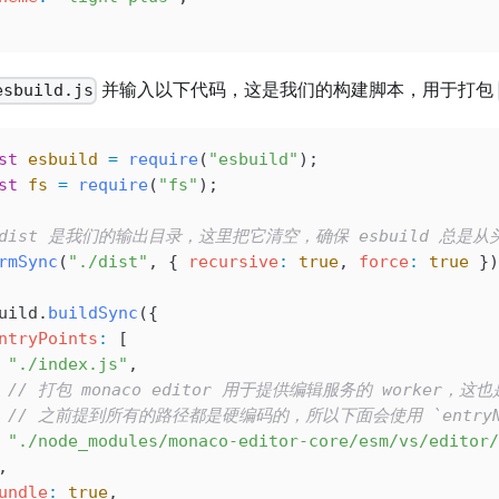
并输入以下代码，这是我们的构建脚本，用于打包
esbuild.js
st
 esbuild
 =
 require
(
"esbuild"
);
st
 fs
 =
 require
(
"fs"
);
 dist 是我们的输出目录，这里把它清空，确保 esbuild 总是
rmSync
(
"./dist"
, { 
recursive
:
 true
, 
force
:
 true
 })
uild
.
buildSync
({
ntryPoints
:
 [
 "./index.js"
,
  // 打包 monaco editor 用于提供编辑服务的 worker，这也是 `
  // 之前提到所有的路径都是硬编码的，所以下面会使用 `entryName
 "./node_modules/monaco-editor-core/esm/vs/editor/
,
undle
:
 true
,