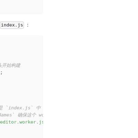
：
index.js
从头开始构建
;
index.js` 中 MonacoEnvironment.getWorkerUrl 
s` 确保这个 worker 打包之后的名字是 `editor.worker
editor.worker.js"
,