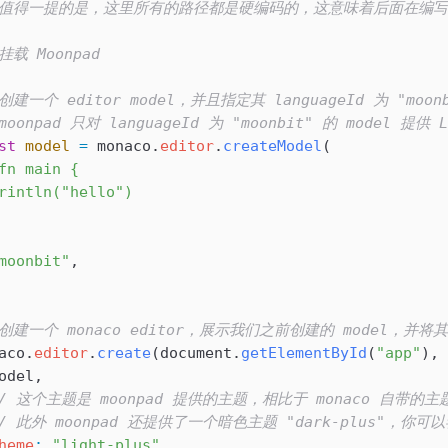
/ 值得一提的是，这里所有的路径都是硬编码的，这意味着后面在编
 挂载 Moonpad
 创建一个 editor model，并且指定其 languageId 为 "
 moonpad 只对 languageId 为 "moonbit" 的 model 提供
st
 model
 =
 monaco
.
editor
.
createModel
(
fn main {
rintln("hello")
moonbit"
,
 创建一个 monaco editor，展示我们之前创建的 model，并将其
aco
.
editor
.
create
(
document
.
getElementById
(
"app"
), 
odel
,
// 这个主题是 moonpad 提供的主题，相比于 monaco 自带
// 此外 moonpad 还提供了一个暗色主题 "dark-plus"，你可以
heme
:
 "light-plus"
,