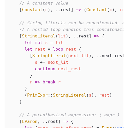
    // A constant value
    [
Constant
(
c
), ..rest] 
=>
 (
Constant
(
c
), 
res
    // String literals can be concatenated, e.
    // A nested loop handles this concatenatio
    [
StringLiteral
(
lit
), ..rest] 
=>
 {
      let
 mut
 s
 =
 lit
      let
 rest
 =
 loop
 rest
 {
        [
StringLiteral
(
next_lit
), ..next_rest]
          s
 +
=
 next_lit
          continue
 next_rest
        }
        r
 =>
 break
 r
      }
      (
PrimExpr
::
StringLiteral
(
s
), 
rest
)
    }
    // A parenthesized expression: ( expr )
    [
LParen
, ..rest] 
=>
 {
      let
 (
expr
, 
rest_after_expr
) 
=
 Expr
::
pars