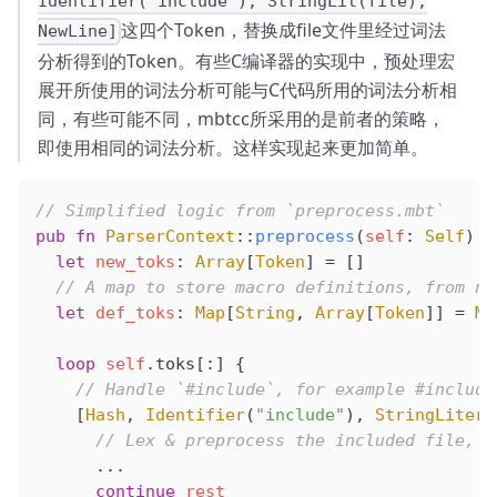
Identifier("include"), StringLit(file),
这四个Token，替换成file文件里经过词法
NewLine]
分析得到的Token。有些C编译器的实现中，预处理宏
展开所使用的词法分析可能与C代码所用的词法分析相
同，有些可能不同，mbtcc所采用的是前者的策略，
即使用相同的词法分析。这样实现起来更加简单。
// Simplified logic from `preprocess.mbt`
pub
 fn
 ParserContext
::
preprocess
(
self
: 
Self
) 
-
  let
 new_toks
: 
Array
[
Token
] 
=
 []
  // A map to store macro definitions, from na
  let
 def_toks
: 
Map
[
String
, 
Array
[
Token
]] 
=
 Ma
  loop
 self
.toks[:] {
    // Handle `#include`, for example #include
    [
Hash
, 
Identifier
(
"include"
), 
StringLitera
      // Lex & preprocess the included file, t
      ...
      continue
 rest