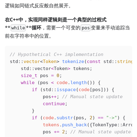
逻辑如同链式反应般自然展开。
在C++中，实现同样逻辑则是一个典型的过程式
**
**
循环
，需要一个可变的
变量来手动追踪当
while
pos
前在字符串中的位置。
// Hypothetical C++ implementation
std::
vector
<
Token
> 
tokenize
(
const
 std::
string
&
    std::vector
<
Token
>
 tokens;
    size_t
 pos 
=
 0
;
    while
 (pos 
<
 code
.
length
()) {
        if
 (
std
::
isspace
(
code
[pos])) {
            pos
++
;
 // Manual state update
            continue
;
        }
        if
 (
code
.
substr
(pos, 
2
) 
==
 "->"
) {
            tokens
.
push_back
({TokenType::Arrow
            pos 
+=
 2
;
 // Manual state update