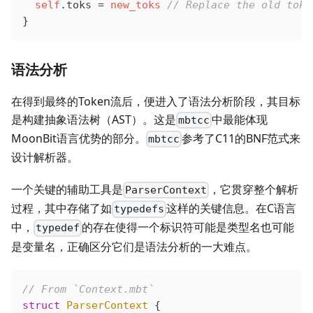
  self
.toks 
=
 new_toks
 // Replace the old toke
}
语法分析
在得到最终的Token流后，便进入了语法分析阶段，其目标
是构建抽象语法树（AST）。这是
中最能体现
mbtcc
MoonBit语言优势的部分。
参考了C11的BNF范式来
mbtcc
设计解析器。
一个关键的辅助工具是
，它贯穿整个解析
ParserContext
过程，其中存储了如
这样的关键信息。在C语言
typedefs
中，
的存在使得一个标识符可能是类型名也可能
typedef
是变量名，正确区分它们是语法分析的一大难点。
// From `Context.mbt`
struct
 ParserContext
 {