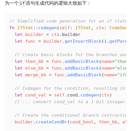
为一个
语句生成代码的逻辑大致如下：
if
// Simplified code generation for an if statem
fn
 IfStmt
::
codegen
(
self
: 
IfStmt
, 
ctx
: 
CodeGenC
  let
 builder
 =
 ctx
.builder
  let
 func
 =
 builder
.
getInsertBlock
().
getParen
  // Create basic blocks for the branches and 
  let
 then_bb
 =
 func
.
addBasicBlock
(
name
=
"then"
  let
 else_bb
 =
 func
.
addBasicBlock
(
name
=
"else"
  let
 merge_bb
 =
 func
.
addBasicBlock
(
name
=
"ifco
  // Codegen for the condition, resulting in a
  let
 cond_val
 =
 self
.cond.
codegen
(
ctx
)
  // ... convert cond_val to a 1-bit integer (
  // Create the conditional branch instruction
  builder
.
createCondBr
(
cond_bool
, 
then_bb
, 
els