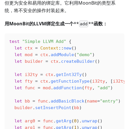
但更为安全和易用的绑定库。它利用MoonBit的类型系
统，将不安全的操作封装起来。
用MoonBit的LLVM绑定生成一个
**
**
函数：
add
test
 "Simple LLVM Add"
 {
  let
 ctx
 =
 Context
::
new
()
  let
 mod
 =
 ctx
.
addModule
(
"demo"
)
  let
 builder
 =
 ctx
.
createBuilder
()
  let
 i32ty
 =
 ctx
.
getInt32Ty
()
  let
 fty
 =
 ctx
.
getFunctionType
(
i32ty
, [
i32ty
,
  let
 func
 =
 mod
.
addFunction
(
fty
, 
"add"
)
  let
 bb
 =
 func
.
addBasicBlock
(
name
=
"entry"
)
  builder
.
setInsertPoint
(
bb
)
  let
 arg0
 =
 func
.
getArg
(
0
).
unwrap
()
  let
 arg1
 =
 func
.
getArg
(
1
).
unwrap
()