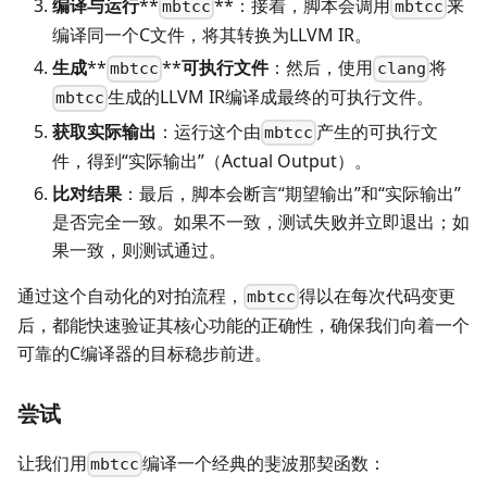
编译与运行
**
**：接着，脚本会调用
来
mbtcc
mbtcc
编译同一个C文件，将其转换为LLVM IR。
生成
**
**
可执行文件
：然后，使用
将
mbtcc
clang
生成的LLVM IR编译成最终的可执行文件。
mbtcc
获取实际输出
：运行这个由
产生的可执行文
mbtcc
件，得到“实际输出”（Actual Output）。
比对结果
：最后，脚本会断言“期望输出”和“实际输出”
是否完全一致。如果不一致，测试失败并立即退出；如
果一致，则测试通过。
通过这个自动化的对拍流程，
得以在每次代码变更
mbtcc
后，都能快速验证其核心功能的正确性，确保我们向着一个
可靠的C编译器的目标稳步前进。
尝试
让我们用
编译一个经典的斐波那契函数：
mbtcc