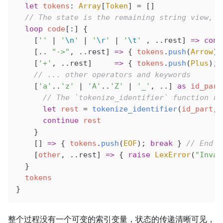
  let
 tokens
: 
Array
[
Token
] 
=
 []
  // The state is the remaining string view, w
  loop
 code
[:] {
    [
''
 |
 '
\n
'
 |
 '
\r
'
 |
 '
\t
'
 , ..rest] 
=>
 cont
    [.. 
"->"
, ..rest] 
=>
 { 
tokens
.
push
(
Arrow
);
    [
'+'
, ..rest]     
=>
 { 
tokens
.
push
(
Plus
); 
    // ... other operators and keywords
    [
'a'
..
'z'
 |
 'A'
..
'Z'
 |
 '_'
, ..] 
as
 id_part
      // The `tokenize_identifier` function re
      let
 rest
 =
 tokenize_identifier
(
id_part
, 
      continue
 rest
    }
    [] 
=>
 { 
tokens
.
push
(
EOF
); 
break
 } 
// End o
    [
other
, ..rest] 
=>
 { 
raise
 LexError
(
"Inval
  }
  tokens
}
整个过程没有一个可变的索引变量，状态的传递清晰可见，