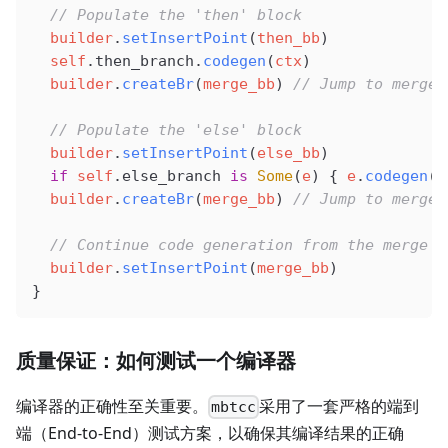
  // Populate the 'then' block
  builder
.
setInsertPoint
(
then_bb
)
  self
.then_branch.
codegen
(
ctx
)
  builder
.
createBr
(
merge_bb
) 
// Jump to merge 
  // Populate the 'else' block
  builder
.
setInsertPoint
(
else_bb
)
  if
 self
.else_branch 
is
 Some
(
e
) { 
e
.
codegen
(
c
  builder
.
createBr
(
merge_bb
) 
// Jump to merge 
  // Continue code generation from the merge b
  builder
.
setInsertPoint
(
merge_bb
)
}
质量保证：如何测试一个编译器
编译器的正确性至关重要。
采用了一套严格的端到
mbtcc
端（End-to-End）测试方案，以确保其编译结果的正确