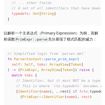
  // ... other fields
  // A set of all identifiers that have been d
  typedefs
: 
Set
[
String
]
}
以解析一个主表达式（Primary Expression）为例，其解
析函数
充分展现了模式匹配的威力：
PrimExpr::parse
// Simplified logic from `parser.mbt`
fn
 ParserContext
::
parse_prim_expr
(
  self
: 
Self
, 
toks
: 
ArrayView
[
Token
]
) 
->
 (
PrimExpr
, 
ArrayView
[
Token
]) 
raise
 {
  match
 toks
 {
    // Identifier, but it must NOT be a type n
    // This is where `ctx.typedefs` becomes cr
    [
Identifier
(
name
), ..rest] 
if
 !
ctx
.typedef
      (
PrimExpr
::
Identifier
(
name
), 
rest
)