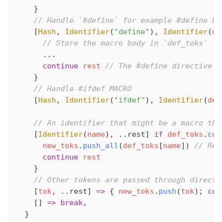
    }
    // Handle `#define` for example #define PI
    [
Hash
, 
Identifier
(
"define"
), 
Identifier
(
de
      // Store the macro body in `def_toks`
      ...
      continue
 rest
 // The #define directive i
    }
    // Handle #ifdef MACRO
    [
Hash
, 
Identifier
(
"ifdef"
), 
Identifier
(
def
    // An identifier that might be a macro tha
    [
Identifier
(
name
), ..rest] 
if
 def_toks
.
con
      new_toks
.
push_all
(
def_toks
[
name
]) 
// Rep
      continue
 rest
    }
    // Other tokens are passed through directl
    [
tok
, ..rest] 
=>
 { 
new_toks
.
push
(
tok
); 
con
    [] 
=>
 break
,
  }