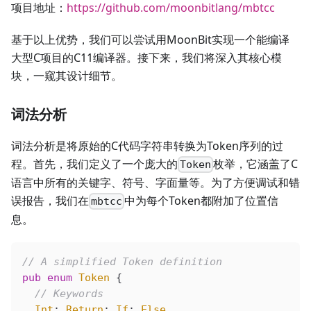
项目地址：
https://github.com/moonbitlang/mbtcc
基于以上优势，我们可以尝试用MoonBit实现一个能编译
大型C项目的C11编译器。接下来，我们将深入其核心模
块，一窥其设计细节。
词法分析
词法分析是将原始的C代码字符串转换为Token序列的过
程。首先，我们定义了一个庞大的
枚举，它涵盖了C
Token
语言中所有的关键字、符号、字面量等。为了方便调试和错
误报告，我们在
中为每个Token都附加了位置信
mbtcc
息。
// A simplified Token definition
pub
 enum
 Token
 {
  // Keywords
  Int
; 
Return
; 
If
; 
Else
, ...