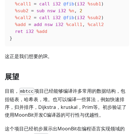
  %call1
 = 
call
 i32
 @fib
(
i32
 %sub1
)
  %sub2
 = 
sub
 nsw
 i32
 %n
, 
2
  %call2
 = 
call
 i32
 @fib
(
i32
 %sub2
)
  %add
 = 
add
 nsw
 i32
 %call1
, 
%call2
  ret
 i32
 %add
}
这正是我们想要的IR。
展望
目前，
项目已经能够编译许多常用的数据结构，包
mbtcc
括链表，哈希表，堆。也可以编译一些算法，例如快速排
序，归并排序，Dijkstra，kruskal，Prim等。初步验证了
使用MoonBit开发C编译器的可行性与优越性。
这个项目已经初步展示出MoonBit在编程语言实现领域的