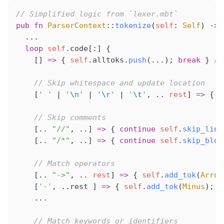
// Simplified logic from `lexer.mbt`
pub
 fn
 ParserContext
::
tokenize
(
self
: 
Self
) 
->
 
  ...
  loop
 self
.code[:] {
    [] 
=>
 { 
self
.alltoks.
push
(...); 
break
 } 
//
    // Skip whitespace and update location
    [
' '
 |
 '
\n
'
 |
 '
\r
'
 |
 '
\t
'
, .. 
rest
] 
=>
 { 
c
    // Skip comments
    [.. 
"//"
, ..] 
=>
 { 
continue
 self
.
skip_line
    [.. 
"/*"
, ..] 
=>
 { 
continue
 self
.
skip_bloc
    // Match operators
    [.. 
"->"
, .. 
rest
] 
=>
 { 
self
.
add_tok
(
Arrow
    [
'-'
, ..rest ] 
=>
 { 
self
.
add_tok
(
Minus
); 
c
    ...
    // Match keywords or identifiers