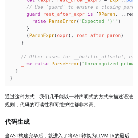
      // Use `guard` to ensure a closing paren
      guard
 rest_after_expr
 is
 [
RParen
, ..rest
        raise
 ParseError
(
"Expected ')'"
)
      }
      (
ParenExpr
(
expr
), 
rest_after_paren
)
    }
    // Other cases for __builtin_offsetof, etc
    _
 =>
 raise
 ParseError
(
"Unrecognized primar
  }
}
通过这种方式，我们几乎能以一种声明式的方式来描述语法
规则，代码的可读性和可维护性都非常高。
代码生成
当AST构建完毕后，就进入了将AST转换为LLVM IR的最后