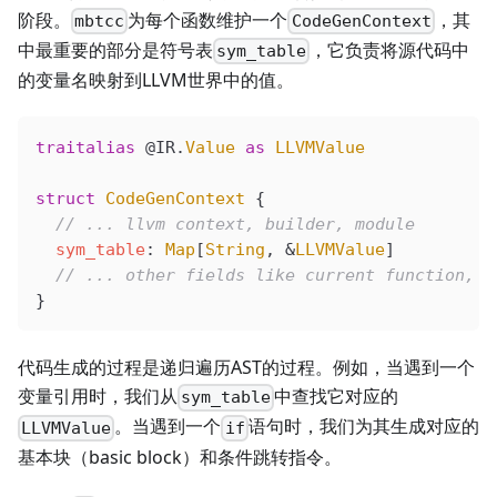
阶段。
为每个函数维护一个
，其
mbtcc
CodeGenContext
中最重要的部分是符号表
，它负责将源代码中
sym_table
的变量名映射到LLVM世界中的值。
traitalias
 @IR
.
Value
 as
 LLVMValue
struct
 CodeGenContext
 {
  // ... llvm context, builder, module
  sym_table
: 
Map
[
String
, 
&
LLVMValue
]
  // ... other fields like current function, p
}
代码生成的过程是递归遍历AST的过程。例如，当遇到一个
变量引用时，我们从
中查找它对应的
sym_table
。当遇到一个
语句时，我们为其生成对应的
LLVMValue
if
基本块（basic block）和条件跳转指令。