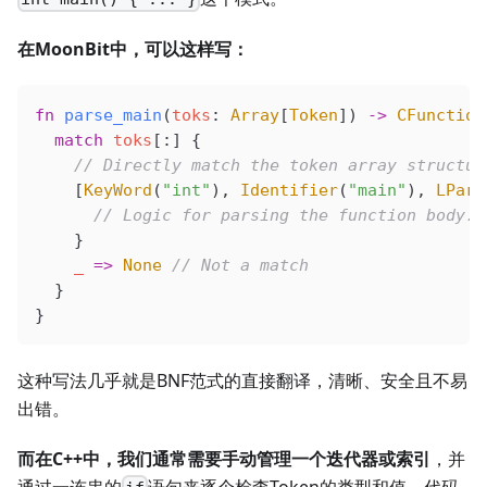
在MoonBit中，可以这样写：
fn
 parse_main
(
toks
: 
Array
[
Token
]) 
->
 CFunction
  match
 toks
[:] {
    // Directly match the token array structur
    [
KeyWord
(
"int"
), 
Identifier
(
"main"
), 
LPare
      // Logic for parsing the function body..
    }
    _
 =>
 None
 // Not a match
  }
}
这种写法几乎就是BNF范式的直接翻译，清晰、安全且不易
出错。
而在C++中，我们通常需要手动管理一个迭代器或索引
，并