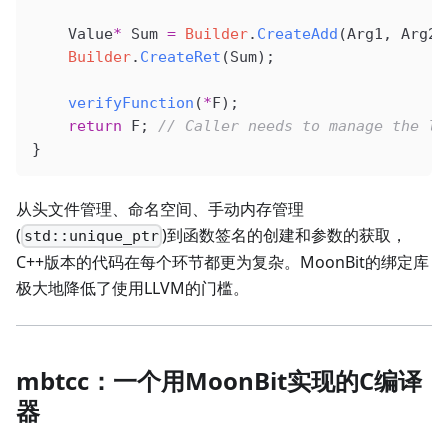
    Value
*
 Sum 
=
 Builder
.
CreateAdd
(Arg1, Arg2,
    Builder
.
CreateRet
(Sum);
    verifyFunction
(
*
F);
    return
 F;
 // Caller needs to manage the li
}
从头文件管理、命名空间、手动内存管理
(
)到函数签名的创建和参数的获取，
std::unique_ptr
C++版本的代码在每个环节都更为复杂。MoonBit的绑定库
极大地降低了使用LLVM的门槛。
mbtcc：一个用MoonBit实现的C编译
器