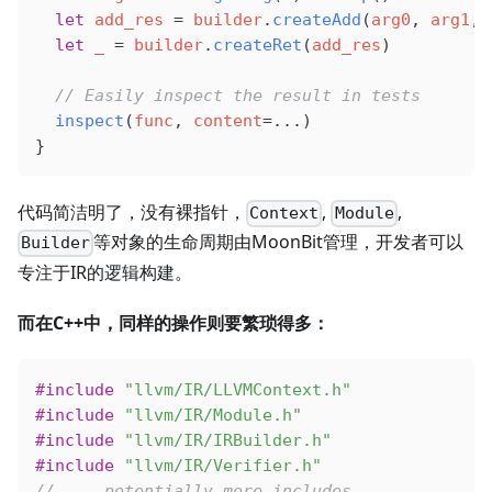
  let
 add_res
 =
 builder
.
createAdd
(
arg0
, 
arg1
, 
  let
 _
 =
 builder
.
createRet
(
add_res
)
  // Easily inspect the result in tests
  inspect
(
func
, 
content
=
...)
}
代码简洁明了，没有裸指针，
,
,
Context
Module
等对象的生命周期由MoonBit管理，开发者可以
Builder
专注于IR的逻辑构建。
而在C++中，同样的操作则要繁琐得多：
#include
 "llvm/IR/LLVMContext.h"
#include
 "llvm/IR/Module.h"
#include
 "llvm/IR/IRBuilder.h"
#include
 "llvm/IR/Verifier.h"
// ... potentially more includes