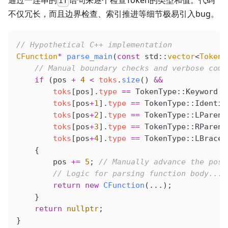
通过一连串的
语句来逐个检查Token的类型和值。代码
if
不仅冗长，而且边界检查、索引推进等细节极易引入bug。
// Hypothetical C++ implementation
CFunction
*
 parse_main
(
const
 std::
vector
<
Token
>
    // Manual boundary checks and verbose comp
    if
 (pos 
+
 4
 <
 toks
.
size
() 
&&
        toks
[pos].
type
 ==
 TokenType::Keyword 
&
        toks
[pos
+
1
].
type
 ==
 TokenType::Identif
        toks
[pos
+
2
].
type
 ==
 TokenType::LParen 
        toks
[pos
+
3
].
type
 ==
 TokenType::RParen 
        toks
[pos
+
4
].
type
 ==
 TokenType::LBrace)
    {
        pos 
+=
 5
;
 // Manually advance the posi
        // Logic for parsing function body...
        return
 new
 CFunction
(...);
    }
    return
 nullptr
;
}