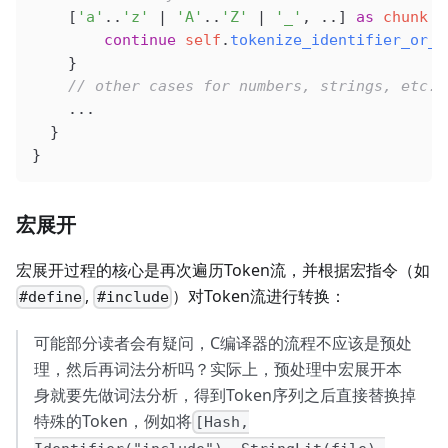
    [
'a'
..
'z'
 |
 'A'
..
'Z'
 |
 '_'
, ..] 
as
 chunk
 =
        continue
 self
.
tokenize_identifier_or_k
    }
    // other cases for numbers, strings, etc.
    ...
  }
}
宏展开
宏展开过程的核心是再次遍历Token流，并根据宏指令（如
,
）对Token流进行转换：
#define
#include
可能部分读者会有疑问，C编译器的流程不应该是预处
理，然后再词法分析吗？实际上，预处理中宏展开本
身就要先做词法分析，得到Token序列之后直接替换掉
特殊的Token，例如将
[Hash,