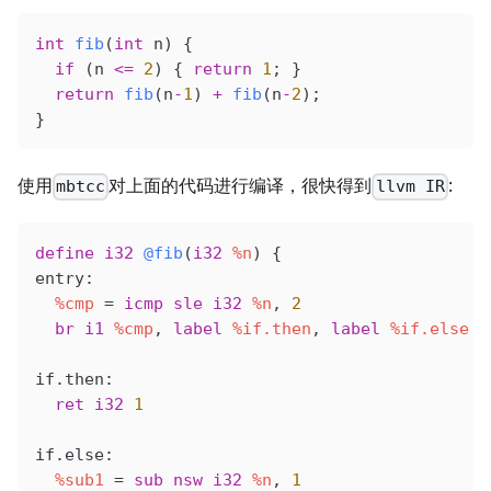
int
 fib
(
int
 n
) {
  if
 (n 
<=
 2
) { 
return
 1
; }
  return
 fib
(n
-
1
) 
+
 fib
(n
-
2
);
}
使用
对上面的代码进行编译，很快得到
:
mbtcc
llvm IR
define
 i32
 @fib
(
i32
 %n
) {
entry:
  %cmp
 = 
icmp
 sle
 i32
 %n
, 
2
  br
 i1
 %cmp
, 
label
 %if.then
, 
label
 %if.else
if.then:
  ret
 i32
 1
if.else:
  %sub1
 = 
sub
 nsw
 i32
 %n
, 
1