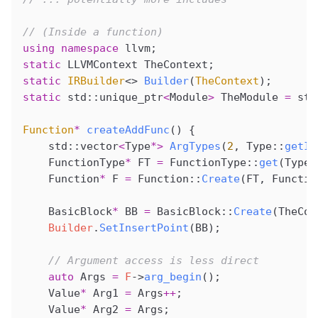
// (Inside a function)
using
 namespace
 llvm
;
static
 LLVMContext TheContext;
static
 IRBuilder
<> 
Builder
(
TheContext
);
static
 std::unique_ptr
<
Module
>
 TheModule 
=
 std
Function
*
 createAddFunc
() {
    std::vector
<
Type
*>
 ArgTypes
(
2
, Type::
getIn
    FunctionType
*
 FT 
=
 FunctionType::
get
(
Type
:
    Function
*
 F 
=
 Function::
Create
(FT, Functio
    BasicBlock
*
 BB 
=
 BasicBlock::
Create
(TheCon
    Builder
.
SetInsertPoint
(BB);
    // Argument access is less direct
    auto
 Args 
=
 F
->
arg_begin
();
    Value
*
 Arg1 
=
 Args
++
;
    Value
*
 Arg2 
=
 Args;