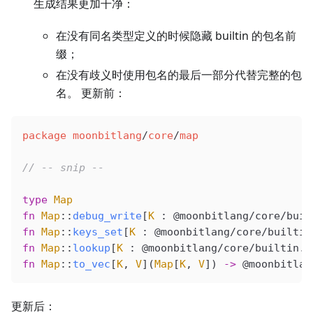
生成结果更加干净：
在没有同名类型定义的时候隐藏 builtin 的包名前
缀；
在没有歧义时使用包名的最后一部分代替完整的包
名。 更新前：
package
 moonbitlang
/
core
/
map
// -- snip --
type
 Map
fn
 Map
::
debug_write
[
K
 : 
@moonbitlang/core/buil
fn
 Map
::
keys_set
[
K
 : 
@moonbitlang/core/builtin
fn
 Map
::
lookup
[
K
 : 
@moonbitlang/core/builtin
.
C
fn
 Map
::
to_vec
[
K
, 
V
](
Map
[
K
, 
V
]) 
->
 @moonbitlan
更新后：