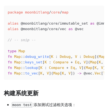
package
 moonbitlang
/
core
/
map
alias
 @moonbitlang/core/immutable_set
 as
 @immu
alias
 @moonbitlang/core/vec
 as
 @vec
// -- snip --
type
 Map
fn
 Map
::
debug_write
[
K
 : 
Debug
, 
V
 : 
Debug
](
Map
[
fn
 Map
::
keys_set
[
K
 : 
Compare
 + 
Eq
, 
V
](
Map
[
K
, 
V
fn
 Map
::
lookup
[
K
 : 
Compare
 + 
Eq
, 
V
](
Map
[
K
, 
V
],
fn
 Map
::
to_vec
[
K
, 
V
](
Map
[
K
, 
V
]) 
->
 @vec
.
Vec
[
Tu
构建系统更新
添加测试过滤相关选项：
moon test