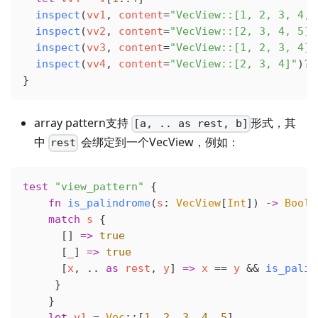
  inspect
(
vv1
, 
content
=
"VecView::[1, 2, 3, 4, 
  inspect
(
vv2
, 
content
=
"VecView::[2, 3, 4, 5]"
  inspect
(
vv3
, 
content
=
"VecView::[1, 2, 3, 4]"
  inspect
(
vv4
, 
content
=
"VecView::[2, 3, 4]"
)?
}
array pattern支持
形式，其
[a, .. as rest, b]
中
会绑定到一个VecView，例如：
rest
test
 "view_pattern"
 {
    fn
 is_palindrome
(
s
: 
VecView
[
Int
]) 
->
 Bool
 
    match
 s
 {
      [] 
=>
 true
      [
_
] 
=>
 true
      [
x
, .. 
as
 rest
, 
y
] 
=>
 x
 ==
 y
 &&
 is_palin
     }
    }
    let
 v1
 =
 Vec
::[
1
, 
2
, 
3
, 
4
, 
5
]