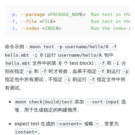
-p,
 --package
 <
PACKAGE_NAM
E>  
Run
 test
 in
 the
 
-f,
 --file
 <
FIL
E>             
Run
 test
 in
 the
 
-i,
 --index
 <
INDE
X>           
Run
 the
 index-nt
命令示例：
moon test -p username/hello/A -f
(运行
包中
hello.mbt -i 0
username/hello/A
文件中的第
个 test block)；
和
分
hello.mbt
0
-f
-i
别在指定
和
时才有效；如果不指定
则运行
-p
-f
-f
-p
指定包中所有测试，不指定
则运行
指定文件中所
-i
-f
有测试。
添加
选
moon check|build|test
--sort-input
项，用于生成稳定的构建顺序。
expect test 生成的
省略
，变更为
~content=
~
。
content=