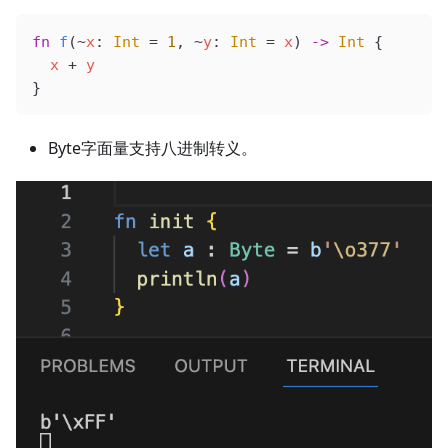
fn
 f
(~
x
: 
Int
 =
 1
, ~
y
: 
Int
 =
 x
) 
->
 Int
 {
  x
 + 
y
}
Byte字面量支持八进制转义。