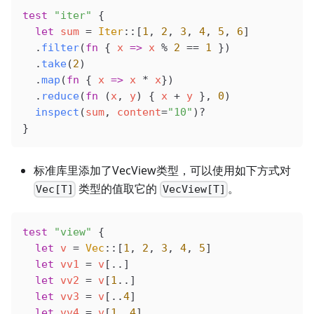
test
 "iter"
 {
  let
 sum
 =
 Iter
::[
1
, 
2
, 
3
, 
4
, 
5
, 
6
]
  .
filter
(
fn
 { 
x
 =>
 x
 % 
2
 ==
 1
 })
  .
take
(
2
)
  .
map
(
fn
 { 
x
 =>
 x
 * 
x
})
  .
reduce
(
fn
 (
x
, 
y
) { 
x
 + 
y
 }, 
0
)
  inspect
(
sum
, 
content
=
"10"
)?
}
标准库里添加了VecView类型，可以使用如下方式对
类型的值取它的
。
Vec[T]
VecView[T]
test
 "view"
 {
  let
 v
 =
 Vec
::[
1
, 
2
, 
3
, 
4
, 
5
]
  let
 vv1
 =
 v
[..]
  let
 vv2
 =
 v
[
1
..]
  let
 vv3
 =
 v
[..
4
]
  let
 vv4
 =
 v
[
1
..
4
]