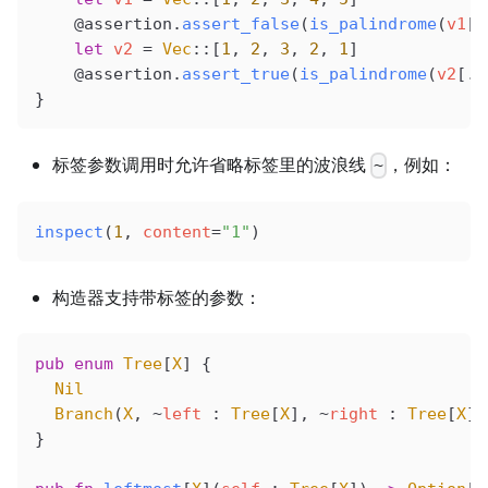
    @assertion
.
assert_false
(
is_palindrome
(
v1
[.
    let
 v2
 =
 Vec
::[
1
, 
2
, 
3
, 
2
, 
1
]
    @assertion
.
assert_true
(
is_palindrome
(
v2
[..
}
标签参数调用时允许省略标签里的波浪线
，例如：
~
inspect
(
1
, 
content
=
"1"
)
构造器支持带标签的参数：
pub
 enum
 Tree
[
X
] {
  Nil
  Branch
(
X
, ~
left
 : 
Tree
[
X
], ~
right
 : 
Tree
[
X
])
}