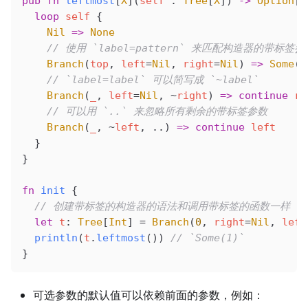
pub
 fn
 leftmost
[
X
](
self
 : 
Tree
[
X
]) 
->
 Option
[
X
  loop
 self
 {
    Nil
 =>
 None
    // 使用 `label=pattern` 来匹配构造器的带标签参
    Branch
(
top
, 
left
=
Nil
, 
right
=
Nil
) 
=>
 Some
(
t
    // `label=label` 可以简写成 `~label`
    Branch
(
_
, 
left
=
Nil
, ~
right
) 
=>
 continue
 ri
    // 可以用 `..` 来忽略所有剩余的带标签参数
    Branch
(
_
, ~
left
, ..) 
=>
 continue
 left
  }
}
fn
 init
 {
  // 创建带标签的构造器的语法和调用带标签的函数一样
  let
 t
: 
Tree
[
Int
] 
=
 Branch
(
0
, 
right
=
Nil
, 
left
  println
(
t
.
leftmost
()) 
// `Some(1)`
}
可选参数的默认值可以依赖前面的参数，例如：